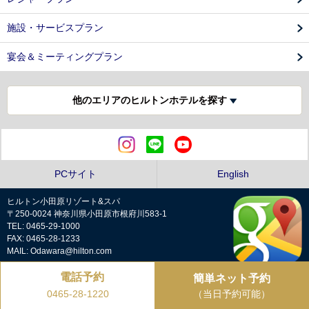
施設・サービスプラン
宴会＆ミーティングプラン
他のエリアのヒルトンホテルを探す
PCサイト
English
ヒルトン小田原リゾート&スパ
〒250-0024 神奈川県小田原市根府川583-1
TEL: 0465-29-1000
FAX: 0465-28-1233
MAIL: Odawara@hilton.com
電話予約
簡単ネット予約
プライバシーポリシー
（当日予約可能）
0465-28-1220
Copyright © Hilton Odawara Resort & Spa all rights reserved.