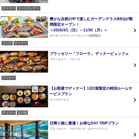
ディナー
コースディナー
豊かな自然の中で楽しむガーデンテラスBBQが期
間限定オープン！
＜2026/3/1（日）～11/30（月）＞
ガーデンテラス バーベキュー※期間限定
ランチ
ディナー
ブラッセリー「フローラ」 ディナービュッフェ
ブラッセリー フローラ
ディナー
【お部屋でディナー】1日5室限定の特別ルームサ
ービスプラン
ルームサービス
ディナー
その他
日帰り旅に最適！お得なDAY TRIPプラン
ブラッセリー フローラ
ザ・ロビーラウンジ