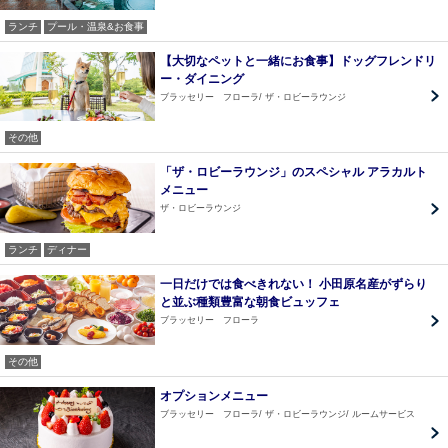
ランチ
プール・温泉&お食事
【大切なペットと一緒にお食事】ドッグフレンドリ
ー・ダイニング
ブラッセリー フローラ
ザ・ロビーラウンジ
その他
「ザ・ロビーラウンジ」のスペシャル アラカルト
メニュー
ザ・ロビーラウンジ
ランチ
ディナー
一日だけでは食べきれない！ 小田原名産がずらり
と並ぶ種類豊富な朝食ビュッフェ
ブラッセリー フローラ
その他
オプションメニュー
ブラッセリー フローラ
ザ・ロビーラウンジ
ルームサービス