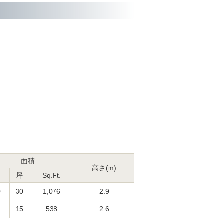
面積
高さ(m)
坪
Sq.Ft.
0
30
1,076
2.9
15
538
2.6