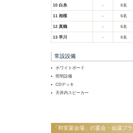
10 白糸
-
6名
11 相模
-
6名
12 真鶴
-
6名
13 早川
-
6名
常設設備
ホワイトボード
照明設備
CDデッキ
天井内スピーカー
「和室宴会場」の宴会・会議プラ