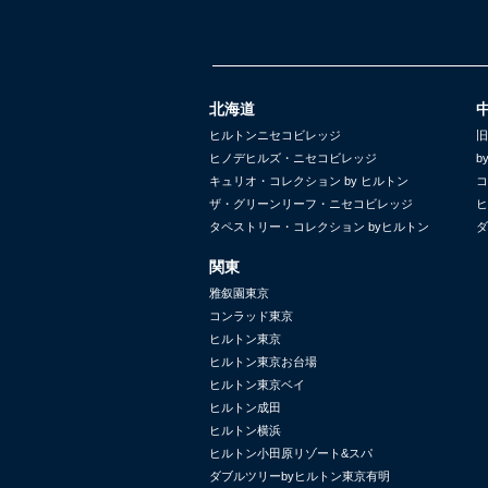
北海道
ヒルトンニセコビレッジ
旧
ヒノデヒルズ・ニセコビレッジ
b
キュリオ・コレクション by ヒルトン
コ
ザ・グリーンリーフ・ニセコビレッジ
ヒ
タペストリー・コレクション byヒルトン
ダ
関東
雅叙園東京
コンラッド東京
ヒルトン東京
ヒルトン東京お台場
ヒルトン東京ベイ
ヒルトン成田
ヒルトン横浜
ヒルトン小田原リゾート&スパ
ダブルツリーbyヒルトン東京有明