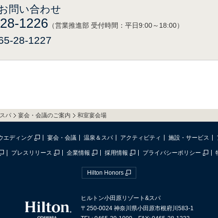
お問い合わせ
-28-1226
（営業推進部 受付時間：平日9:00～18:00）
5-28-1227
スパ
宴会・会議のご案内
和室宴会場
ウエディング
宴会・会議
温泉＆スパ
アクティビティ
施設・サービス
プレスリリース
企業情報
採用情報
プライバシーポリシー
Hilton Honors
ヒルトン小田原リゾート&スパ
〒250-0024 神奈川県小田原市根府川583-1