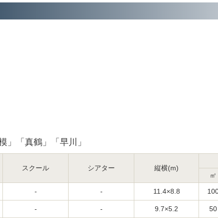
相模」「真鶴」「早川」
スクール
シアター
縦横(m)
㎡
-
-
11.4×8.8
10
-
-
9.7×5.2
50