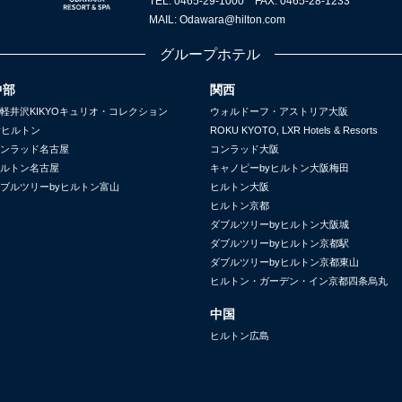
TEL: 0465-29-1000 FAX: 0465-28-1233
MAIL: Odawara@hilton.com
グループホテル
中部
関西
軽井沢KIKYOキュリオ・コレクション
ウォルドーフ・アストリア大阪
yヒルトン
ROKU KYOTO, LXR Hotels & Resorts
ンラッド名古屋
コンラッド大阪
ルトン名古屋
キャノピーbyヒルトン大阪梅田
ブルツリーbyヒルトン富山
ヒルトン大阪
ヒルトン京都
ダブルツリーbyヒルトン大阪城
ダブルツリーbyヒルトン京都駅
ダブルツリーbyヒルトン京都東山
ヒルトン・ガーデン・イン京都四条烏丸
中国
ヒルトン広島