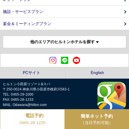
施設・サービスプラン
宴会＆ミーティングプラン
他のエリアのヒルトンホテルを探す
PCサイト
English
ヒルトン小田原リゾート&スパ
〒250-0024 神奈川県小田原市根府川583-1
TEL: 0465-29-1000
FAX: 0465-28-1233
MAIL: Odawara@hilton.com
電話予約
簡単ネット予約
プライバシーポリシー
（当日予約可能）
0465-28-1220
Copyright © Hilton Odawara Resort & Spa all rights reserved.