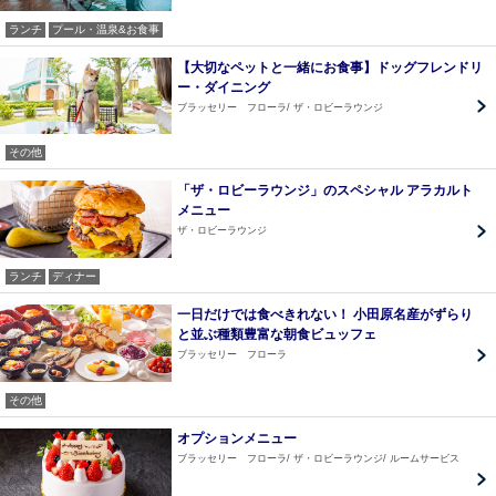
ランチ
プール・温泉&お食事
【大切なペットと一緒にお食事】ドッグフレンドリ
ー・ダイニング
ブラッセリー フローラ
ザ・ロビーラウンジ
その他
「ザ・ロビーラウンジ」のスペシャル アラカルト
メニュー
ザ・ロビーラウンジ
ランチ
ディナー
一日だけでは食べきれない！ 小田原名産がずらり
と並ぶ種類豊富な朝食ビュッフェ
ブラッセリー フローラ
その他
オプションメニュー
ブラッセリー フローラ
ザ・ロビーラウンジ
ルームサービス