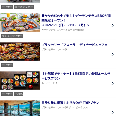
ディナー
コースディナー
豊かな自然の中で楽しむガーデンテラスBBQが期
間限定オープン！
＜2026/3/1（日）～11/30（月）＞
ガーデンテラス バーベキュー※期間限定
ランチ
ディナー
ブラッセリー「フローラ」 ディナービュッフェ
ブラッセリー フローラ
ディナー
【お部屋でディナー】1日5室限定の特別ルームサ
ービスプラン
ルームサービス
ディナー
その他
日帰り旅に最適！お得なDAY TRIPプラン
ブラッセリー フローラ
ザ・ロビーラウンジ