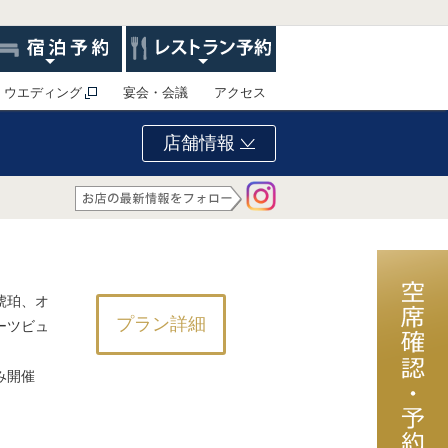
ウエディング
宴会・会議
アクセス
店舗情報
琥珀、オ
プラン詳細
ーツビュ
み開催