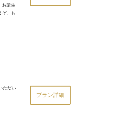
。お誕生
うぞ。も
みいただい
プラン詳細