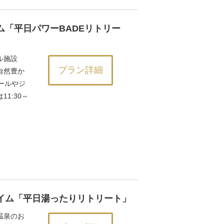
「平日パワーBADEリトリー
ル施設
プラン詳細
自然豊か
ールやジ
1:30～
イム「平日湯ったりリトリート」
温泉のお