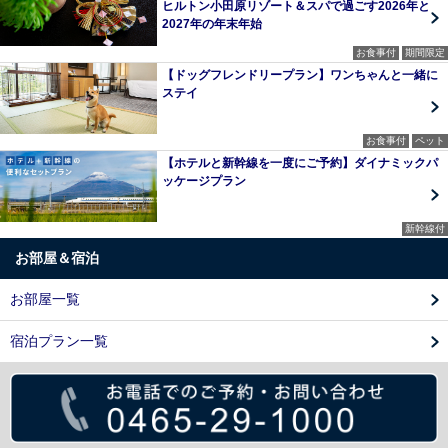
ヒルトン小田原リゾート＆スパで過ごす2026年と
2027年の年末年始
お食事付
期間限定
【ドッグフレンドリープラン】ワンちゃんと一緒に
ステイ
お食事付
ペット
【ホテルと新幹線を一度にご予約】ダイナミックパ
ッケージプラン
新幹線付
お部屋＆宿泊
お部屋一覧
宿泊プラン一覧