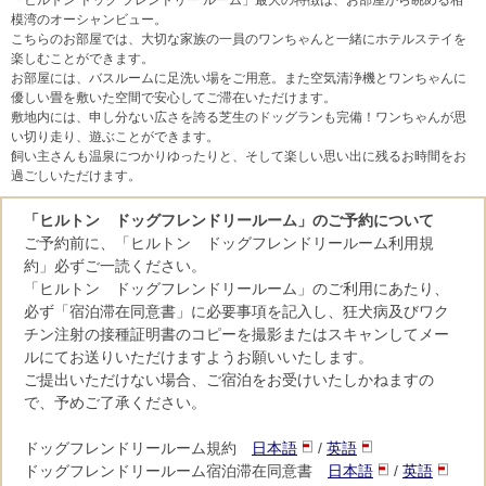
模湾のオーシャンビュー。
こちらのお部屋では、大切な家族の一員のワンちゃんと一緒にホテルステイを
楽しむことができます。
お部屋には、バスルームに足洗い場をご用意。また空気清浄機とワンちゃんに
優しい畳を敷いた空間で安心してご滞在いただけます。
敷地内には、申し分ない広さを誇る芝生のドッグランも完備！ワンちゃんが思
い切り走り、遊ぶことができます。
飼い主さんも温泉につかりゆったりと、そして楽しい思い出に残るお時間をお
過ごしいただけます。
「ヒルトン ドッグフレンドリールーム」のご予約について
ご予約前に、「ヒルトン ドッグフレンドリールーム利用規
約」必ずご一読ください。
「ヒルトン ドッグフレンドリールーム」のご利用にあたり、
必ず「宿泊滞在同意書」に必要事項を記入し、狂犬病及びワク
チン注射の接種証明書のコピーを撮影またはスキャンしてメー
ルにてお送りいただけますようお願いいたします。
ご提出いただけない場合、ご宿泊をお受けいたしかねますの
で、予めご了承ください。
ドッグフレンドリールーム規約
日本語
/
英語
ドッグフレンドリールーム宿泊滞在同意書
日本語
/
英語