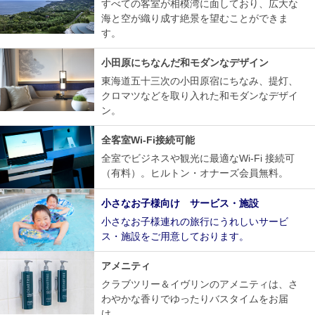
すべての客室が相模湾に面しており、広大な
海と空が織り成す絶景を望むことができま
す。
小田原にちなんだ和モダンなデザイン
東海道五十三次の小田原宿にちなみ、提灯、
クロマツなどを取り入れた和モダンなデザイ
ン。
全客室Wi-Fi接続可能
全室でビジネスや観光に最適なWi-Fi 接続可
（有料）。ヒルトン・オナーズ会員無料。
小さなお子様向け サービス・施設
小さなお子様連れの旅行にうれしいサービ
ス・施設をご用意しております。
アメニティ
クラブツリー＆イヴリンのアメニティは、さ
わやかな香りでゆったりバスタイムをお届
け。