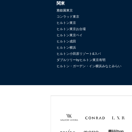
関東
雅叙園東京
コンラッド東京
ヒルトン東京
ヒルトン東京お台場
ヒルトン東京ベイ
ヒルトン成田
ヒルトン横浜
ヒルトン小田原リゾート&スパ
ダブルツリーbyヒルトン東京有明
ヒルトン・ガーデン・イン横浜みなとみらい
Waldorf
Conrad
LXR
Astoria
Hotels &
Hotels &
Resorts
Resorts
TEMPO
MOTTO
Hilton