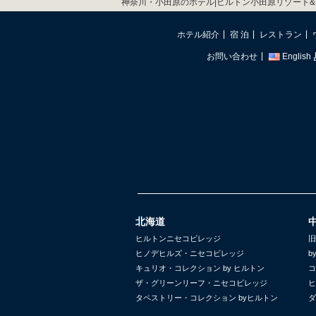
神奈川・小田原のホテル|ヒルトン小田原リゾート&
ホテル紹介
宿 泊
レストラン
お問い合わせ
English
北海道
ヒルトンニセコビレッジ
旧
ヒノデヒルズ・ニセコビレッジ
b
キュリオ・コレクション by ヒルトン
コ
ザ・グリーンリーフ・ニセコビレッジ
ヒ
タペストリー・コレクション byヒルトン
ダ