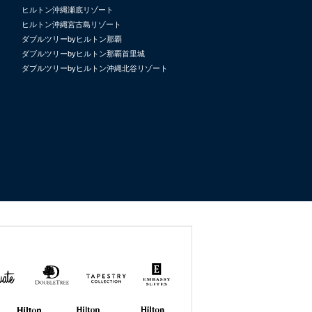
ヒルトン沖縄瀬底リゾート
ヒルトン沖縄宮古島リゾート
ダブルツリーbyヒルトン那覇
ダブルツリーbyヒルトン那覇首里城
ダブルツリーbyヒルトン沖縄北谷リゾート
uate
DoubleTree
Tapestry
Embassy
by
Collection
Suites
Hilton
by Hilton
by
Hilton
Hilton GRAND
Hilton