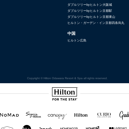
ダブルツリーbyヒルトン大阪城
ダブルツリーbyヒルトン京都駅
ダブルツリーbyヒルトン京都東山
ヒルトン・ガーデン・イン京都四条烏丸
中国
ヒルトン広島
Copyright © Hilton Odawara Resort & Spa all rights reserved.
Hilton
NOMAD
SignisaHilton
Canopy by
Hilton
Curio
Grad
Hilton
Hotels
Collection
&
Resorts
Hampton
Tru
Tru by
Homewood
Home2