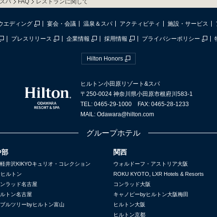
スパ
FAQ
レストランに関して
ウエディング
宴会・会議
温泉＆スパ
アクティビティ
施設・サービス
プレスリリース
企業情報
採用情報
プライバシーポリシー
Hilton Honors
ヒルトン小田原リゾート&スパ
〒250-0024 神奈川県小田原市根府川583-1
TEL: 0465-29-1000 FAX: 0465-28-1233
MAIL: Odawara@hilton.com
グループホテル
中部
関西
軽井沢KIKYOキュリオ・コレクション
ウォルドーフ・アストリア大阪
yヒルトン
ROKU KYOTO, LXR Hotels & Resorts
ンラッド名古屋
コンラッド大阪
ルトン名古屋
キャノピーbyヒルトン大阪梅田
ブルツリーbyヒルトン富山
ヒルトン大阪
ヒルトン京都