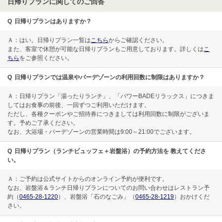
日帰りプランに関してのご回答
Q
日帰りプランはありますか？
Ａ：はい。日帰りプラン一覧は
こちら
からご確認ください。
また、客室で休憩が可能な日帰りプランもご用意しております。詳しくは
こ
ちら
をご参照ください。
Q
日帰りプランでは温泉やバーデゾーンの利用回数に制限はありますか？
Ａ：日帰りプラン「湯ったりランチ」、「パワーBADEリラックス」につきま
してはお食事の前後、一回ずつご利用いただけます。
ただし、各種クーポンやご招待券につきましては利用回数に制限がございま
す。予めご了承ください。
なお、大浴場・バーデゾーンの営業時間は9:00～21:00でございます。
Q
日帰りプラン（ランチビュッフェ＋岩盤浴）の予約方法を 教えてくださ
い。
Ａ：ご予約は公式サイトからのオンライン予約が便利です。
なお、岩盤浴＆ランチ日帰りプランについてのお問い合わせはレストラン予
約（
0465-28-1220
）、岩盤浴「石のなごみ」（
0465-28-1219
）おかけくだ
さい。