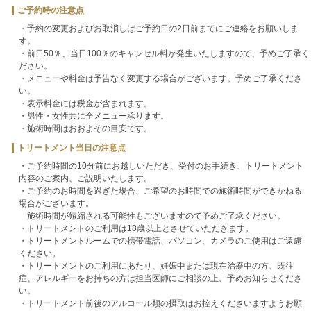
ご予約時の注意点
・予約の変更およびお取消しはご予約日の2日前までにご連絡をお願いしま
す。
・前日50％、当日100％のキャンセル料が発生いたしますので、予めご了承く
ださい。
・メニューや料金は予告なく変更する場合がございます。予めご了承くださ
い。
・表示料金には税金が含まれます。
・男性・女性共に全メニュー承ります。
・施術時間はおおよその目安です。
トリートメント当日の注意点
・ご予約時間の10分前にお越しいただき、受付のお手続き、トリートメント
内容のご案内、ご説明いたします。
・ご予約のお時間を過ぎた場合、ご希望のお時間での施術時間ができかねる
場合がございます。
施術時間が短縮される可能性もございますので予めご了承ください。
・トリートメントのご利用は18歳以上とさせていただきます。
・トリートメントルームでの携帯電話、パソコン、カメラのご使用はご遠慮
ください。
・トリートメントのご利用にあたり、妊娠中または現在治療中の方、既往
症、アレルギーをお持ちの方は担当医師にご相談の上、予めお知らせくださ
い。
・トリートメント前後のアルコール類の摂取はお控えくださいますようお願