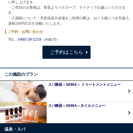
い申し上げます。
・ご宿泊のお客様は、客室よりバスローブ、ナイティでお越しいただけま
す。
・入湯税について：天然温泉大浴場をご利用の際は、お一人様につき別途入
湯税100円/1日を頂戴いたします。
ご予約・お問い合わせ
TEL：
0465-28-1219
（内線70）
ご予約はこちら
この施設のプラン
スパ静凪～SEINA～ トリートメントメニュー
スパ静凪～SEINA～ネイルメニュー
温泉・スパ