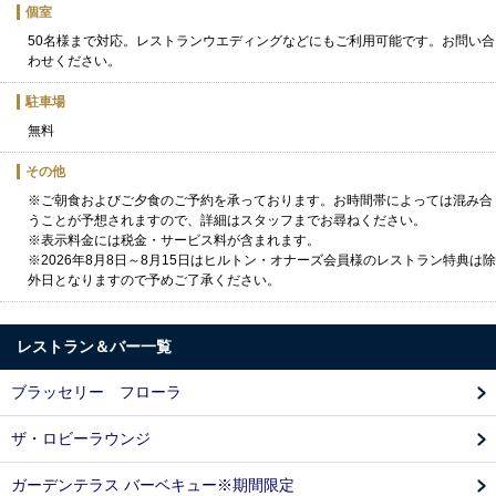
個室
50名様まで対応。レストランウエディングなどにもご利用可能です。お問い合
わせください。
駐車場
無料
その他
※ご朝食およびご夕食のご予約を承っております。お時間帯によっては混み合
うことが予想されますので、詳細はスタッフまでお尋ねください。
※表示料金には税金・サービス料が含まれます。
※2026年8月8日～8月15日はヒルトン・オナーズ会員様のレストラン特典は除
外日となりますので予めご了承ください。
レストラン＆バー一覧
ブラッセリー フローラ
ザ・ロビーラウンジ
ガーデンテラス バーベキュー※期間限定