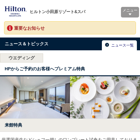
メニュー
ヒルトン小田原リゾート&スパ
重要なお知らせ
ニュース＆トピックス
ニュース一覧
ウエディング
HPからご予約のお客様へプレミアム特典
来館特典
厳選国産牛などシェフ一押しのワンプレート試食をご用意しておりま